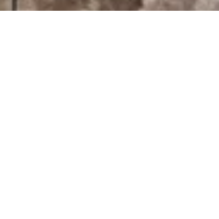
Hotel
Immagina di essere sdraiati, con le braccia lungo il
corpo e i palmi delle mani leggermente stuzzicati
dall'erba appena tagliata.
Fate un'inspirazione profonda dal sapore di fieno
e mentre l'aria esce, aprite gli occhi e lasciatevi
stupire dagli
incantevoli paesaggi che ci
circondano: laghi cristallini, prati in fiore all'ombra
delle conifere, fieri abeti che irrompono nel
nostro azzurro cielo e strette viuzze selciate che
conducono a piccoli borghi medioevali, in cui il